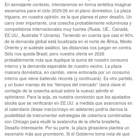
En semejante contexto, intentaremos en forma sintética imaginar
escenarios para el ciclo 2025/26 en el plano doméstico. La plaza
triguera, en nuestra opinión, es la que planea el peor desafío. Un
carry over importante, una cosecha probablemente voluminosa y
competidores internacionales muy fuertes (Rusia, UE., Canadá,
EE.UU., Australia Y Ucrania). Teniendo en cuenta que casi el 90%
de la demanda global está localizada en el norte de África, Medio
Oriente y el sudeste asiático, las distancias nos juegan en contra.
Sólo nos queda Brasil, pero nuestra oferta en 2026
probablemente más que duplique la suma de nuestro consumo
interno y la demanda esperable de nuestro vecino. La plaza
maicera doméstica, en cambio, viene entonada por un consumo
interno que viene batiendo récords (y continuará). Es otro partido,
y un buen manejo de los “tiempos del mercado” (será clave el
contagio de la cosecha actual sobre la nueva) admite el
optimismo. Para la soja, es nuestra convicción que los ajustados
stocks que se verificarán en EE.UU. a medida que avancemos en
el calendario (léase marzo/mayo en adelante) podría darnos la
posibilidad de instrumentar estrategias de cobertura combinadas
con Chicago para eludir la avalancha de la oferta brasileña.
Desafío interesante. Por su parte, la plaza girasolera plantea un
escenario más que promisorio. Si el Gobierno toma nota de que