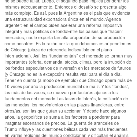
no se puede fallar. Luego, el segundo paso implica ponderar los
mismos adecuadamente. Entonces el desafío se presenta algo
más complejo. Es así, pues la Argentina es el país que evidencia
una estructuralidad exportadora única en el mundo.“Agenda
urgente”: en el campo piden acelerar una reforma impositiva
integral y más políticas de fondoEntre los países que “hacen”
mercados, nadie exporta tan alta proporción de su producción
como nosotros. Es la razón por la que debemos estar pendientes
de Chicago (plaza de referencia indiscutible en el plano
internacional). Así, los “fundamentals” del mercado se tornan muy
importantes (oferta, demanda, stocks, clima), pero la irrupción de
los fondos especulativos de inversión en los mercados de futuros
(y Chicago no es la excepción) resulta vital para el día a día.
Tener en cuenta (a modo de ejemplo) que Chicago opera más de
10 veces por año la producción mundial de maíz. Y los “fondos”,
las más de las veces, se mueven por factores ajenos a los
fundamentos del mercado.Las tasas de interés, la cotización de
las monedas, los movimientos en las plazas financieras, entre
otros/as, son las que guían su accionar. Y desde hace algunos
años, la geopolítica se suma a los factores a ponderar para
imaginar escenarios de precios. La guerra de aranceles de
Trump influye y las cuestiones bélicas cada vez más frecuentes
en varias regiones del mundo condicionan y dificultan el análisis.